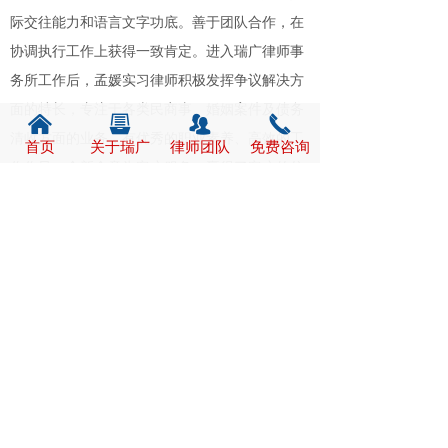
际交往能力和语言文字功底。善于团队合作，在
协调执行工作上获得一致肯定。进入瑞广律师事
务所工作后，孟媛实习律师积极发挥争议解决方
面的特长，专注于各类民商事、婚姻案件及债务
낀
뀣
뀡
끅
清收方面的业务，有优秀的职业素养、高效的工
首页
关于瑞广
律师团队
免费咨询
作作风，全新全意为客户服务，赢得了客户的信
任和赞誉。
版权所有：
吉林瑞广律师事务所
地址：
吉林省长春市南关区明珠街道芳草街水岸·南
华庭东门