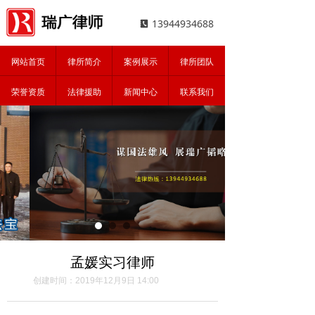
13944934688
끐
网站首页
律所简介
案例展示
律所团队
荣誉资质
法律援助
新闻中心
联系我们
孟媛实习律师
创建时间：
2019年12月9日
14:00